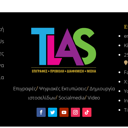
Ε
κή
e
Us
Κ
ες
2
γα
F
ία
X
Επιγραφές
Ψηφιακές Εκτυπώσεις
Δημιουργία
Y
ιστοσελίδων
Socialmedia
Video
I
T