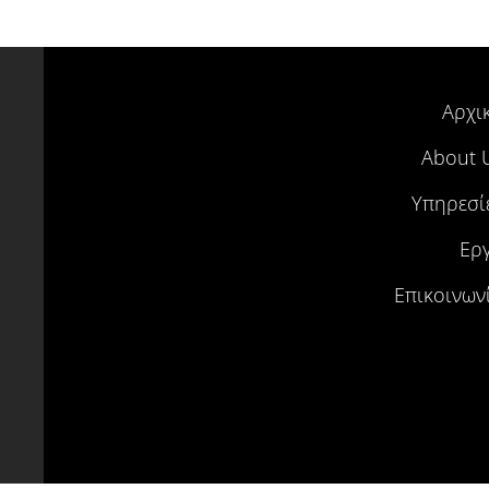
Αρχι
About 
Υπηρεσί
Ερ
Επικοινων