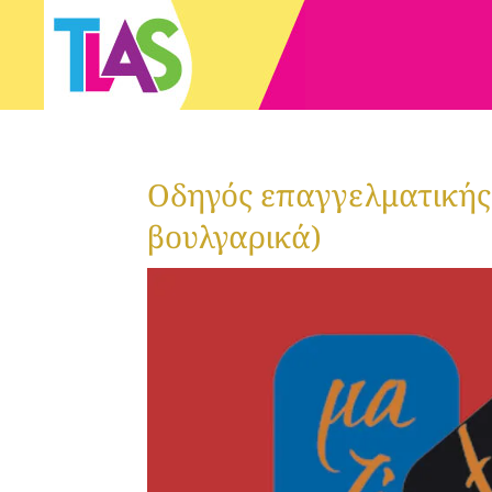
Οδηγός επαγγελματικής 
βουλγαρικά)