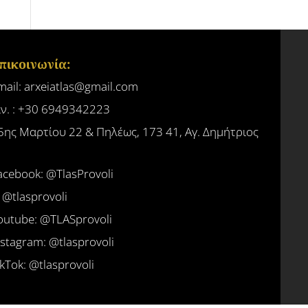
πικοινωνία:
mail: arxeiatlas@gmail.com
ίν. : +30 6949342223
5ης Μαρτίου 22 & Πηλέως, 173 41, Αγ. Δημήτριος
acebook: @TlasProvoli
:
@tlasprovoli
outube: @TLASprovoli
nstagram: @tlasprovoli
ikTok: @tlasprovoli