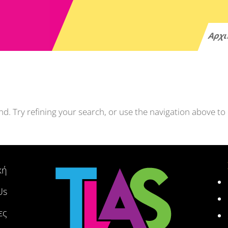
Αρχ
. Try refining your search, or use the navigation above to
κή
Us
ες