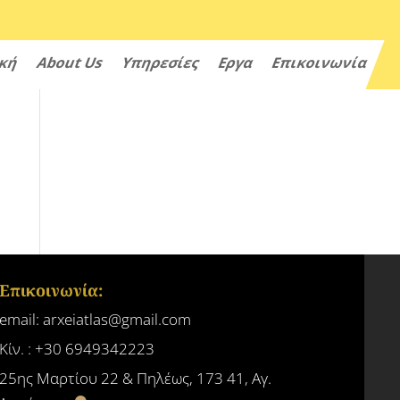
ική
About Us
Υπηρεσίες
Εργα
Επικοινωνία
Επικοινωνία:
email: arxeiatlas@gmail.com
Κίν. : +30 6949342223
25ης Μαρτίου 22 & Πηλέως, 173 41, Αγ.