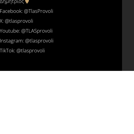
Δημήτριος
Facebook: @TlasProvoli
X:
@tlasprovoli
Youtube: @TLASprovoli
Instagram: @tlasprovoli
TikTok: @tlasprovoli