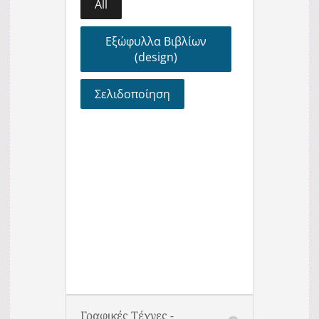
All
Εξώφυλλα Βιβλίων
(design)
Σελιδοποίηση
Γραφικές Τέχνες -