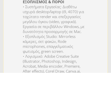
ΕΞΟΠΛΙΣΜΟΣ & ΠΟΡΟΙ
• Συστήματα Εργασίας: Διαθέτω
ισχυρά desktop/laptop (i9, 4070) για
ταχύτατο render και επεξεργασίες
μεγάλου όγκου (video, γραφικά).
Εργασία σε περιβάλλον Windows, με
δυνατότητα προσαρμογής σε Mac.
• Εξοπλισμός Studio: Mirrorless
κάμερες, σετ φακών, Rode
microphones, επαγγελματικός
φωτισμός, green screen.
• Λογισμικό: Adobe Creative Suite
(Illustrator, Photoshop, Indesign,
Acrobat, Media encoder, Premiere,
After effects), Corel Draw, Canva.ai,
Capcut.
Πρόσβαση σε Πόρους & Υπηρεσίες:
Επαγγελματικές συνδρομές (π.χ.
Envato elements, Canva A.I., Cupcat,
Adobe Podcast,Gemini 3.0). Πρόσβαση
σε χιλιάδες ελληνικά font.