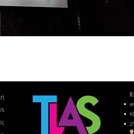
Ε
κή
e
Us
Κ
ες
2