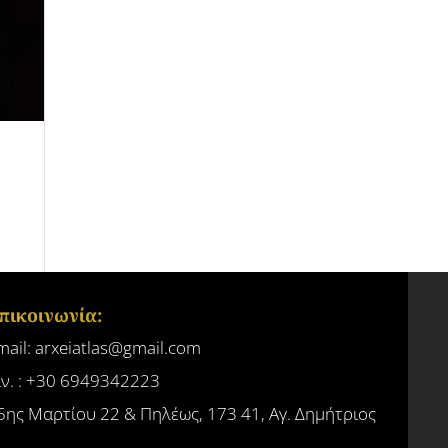
πικοινωνία:
mail: arxeiatlas@gmail.com
ίν. : +30 6949342223
5ης Μαρτίου 22 & Πηλέως, 173 41, Αγ. Δημήτριος