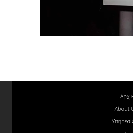
Αρχι
About 
Υπηρεσί