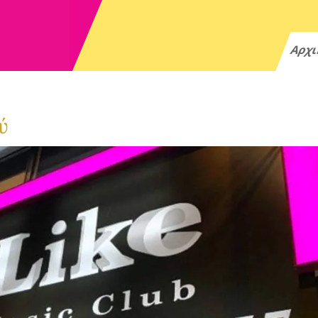
Αρχ
ύ