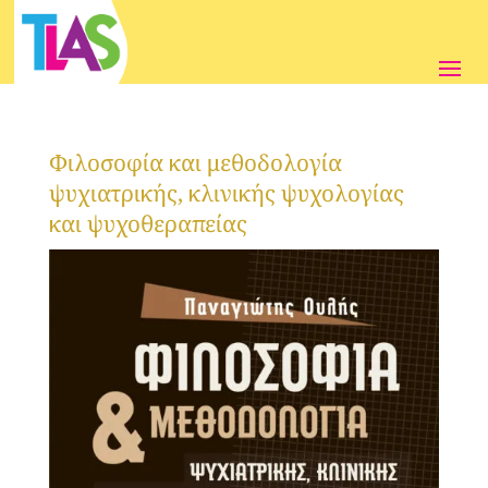
Φιλοσοφία και μεθοδολογία
ψυχιατρικής, κλινικής ψυχολογίας
και ψυχοθεραπείας