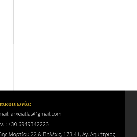
πικοινωνία:
mail: arxeiatlas@gmail.com
ίν. : +30 6949342223
5ης Μαρτίου 22 & Πηλέως, 173 41, Αγ. Δημήτριος