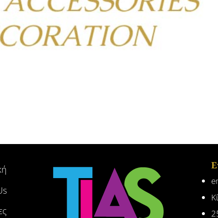
Ε
κή
e
Us
Κ
ες
2