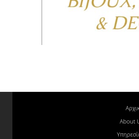
Αρχι
About 
Υπηρεσί