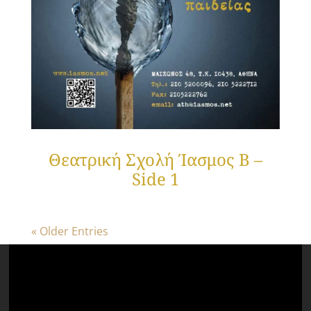
Θεατρική Σχολή Ίασμος Β –
Side 1
« Older Entries