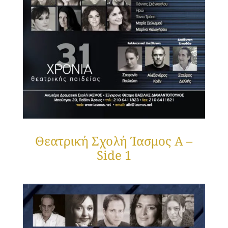
Θεατρική Σχολή Ίασμος A –
Side 1