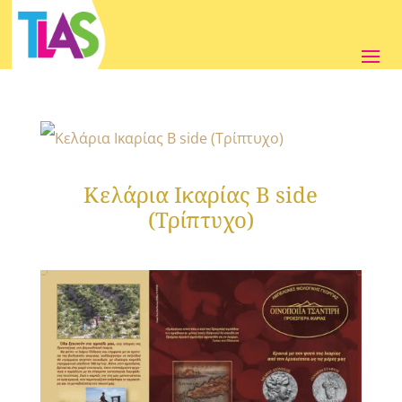
Κελάρια Ικαρίας B side
(Τρίπτυχο)