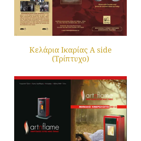
Κελάρια Ικαρίας Α side
(Τρίπτυχο)