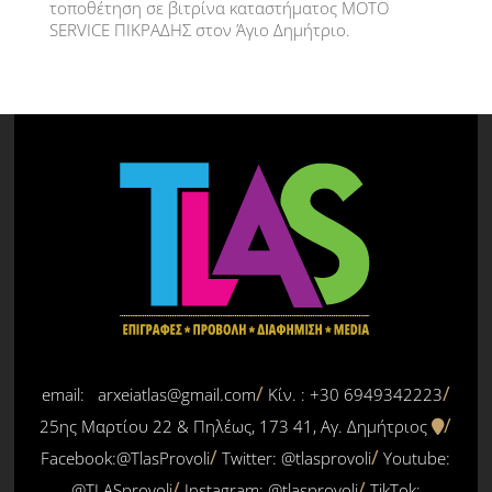
τοποθέτηση σε βιτρίνα καταστήματος MOTO
SERVICE ΠΙΚΡΑΔΗΣ στον Άγιο Δημήτριο.
email: arxeiatlas@gmail.com
Κίν. : +30 6949342223
25ης Μαρτίου 22 & Πηλέως, 173 41, Αγ. Δημήτριος
Facebook:@TlasProvoli
Twitter:
@tlasprovoli
Youtube:
@TLASprovoli
Instagram: @tlasprovoli
TikTok: