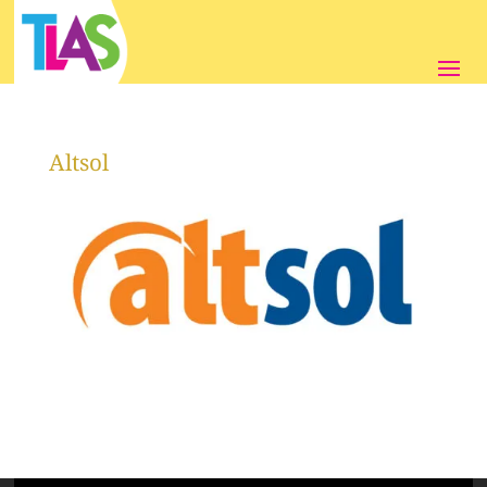
Αltsol