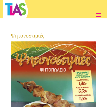
Ψητονοστιμιές