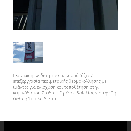
Εκτύπωση σε διάτρητο μουσαμά (δίχτυ),
επεξεργγασία περιμετρικής θερμοκόλλησης με
ιμάντες για ενίσχυση και τοποθέτηση στην
καμινάδα του Σταδίου Ειρήνης & Φιλίας για την 9η
έκθεση Έπιπλο & Σπίτι.