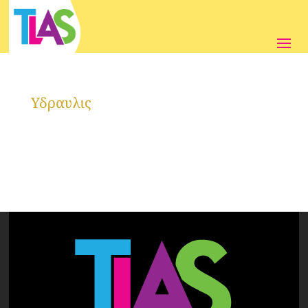
Υδραυλις