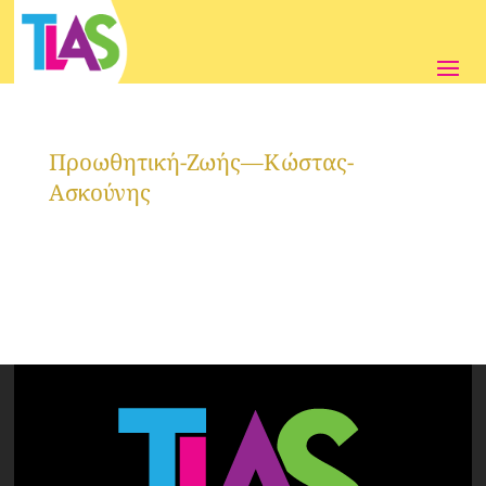
Προωθητική-Ζωής—Κώστας-
Ασκούνης